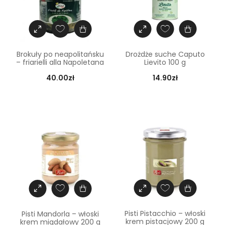
Brokuły po neapolitańsku
Drożdże suche Caputo
– friarielli alla Napoletana
Lievito 100 g
40.00
zł
14.90
zł
Pisti Pistacchio – włoski
Pisti Mandorla – włoski
krem pistacjowy 200 g
krem migdałowy 200 g