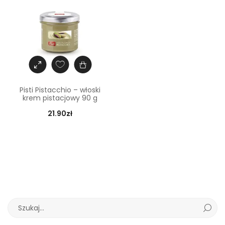
Pisti Pistacchio – włoski
krem pistacjowy 90 g
21.90
zł
S
e