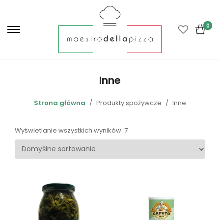
P
r
0
i
m
a
r
Inne
y
M
Strona główna
Produkty spożywcze
Inne
e
n
Wyświetlanie wszystkich wyników: 7
u