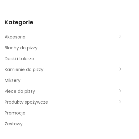
a
r
c
Kategorie
h
f
Akcesoria
o
Blachy do pizzy
r
Deski i talerze
:
Kamienie do pizzy
Miksery
Piece do pizzy
Produkty spożywcze
Promocje
Zestawy