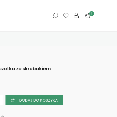
1
czotka ze skrobakiem
DODAJ DO KOSZYKA
ych