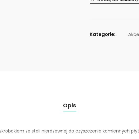
ś
ć
G
i
.
Kategorie:
Akce
M
e
t
a
l
m
a
ł
Opis
a
s
z
skrobakiem ze stali nierdzewnej do czyszczenia kamiennych płyt
c