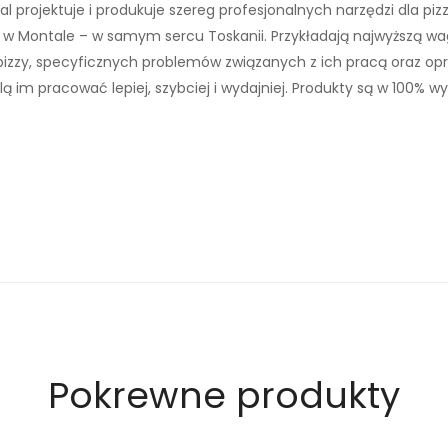
z
l projektuje i produkuje szereg profesjonalnych narzędzi dla pizza
o
ą w Montale – w samym sercu Toskanii. Przykładają najwyższą w
t
izzy, specyficznych problemów związanych z ich pracą oraz o
k
lą im pracować lepiej, szybciej i wydajniej. Produkty są w 100%
a
z
e
s
k
r
o
b
a
k
i
Pokrewne produkty
e
m