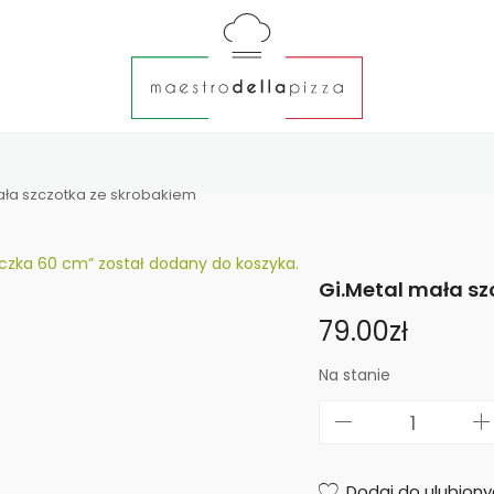
ała szczotka ze skrobakiem
czka 60 cm” został dodany do koszyka.
Gi.Metal mała sz
79.00
zł
Na stanie
i
l
o
Dodaj do ulubion