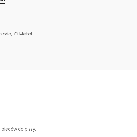
soria
,
Gi.Metal
 pieców do pizzy.