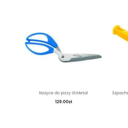
Nożyce do pizzy Gi.Metal
Szpache
129.00
zł