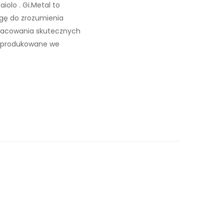
iolo . Gi.Metal to
agę do zrozumienia
pracowania skutecznych
 wyprodukowane we