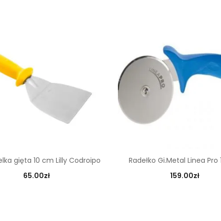
lka gięta 10 cm Lilly Codroipo
Radełko Gi.Metal Linea Pro
65.00
zł
159.00
zł