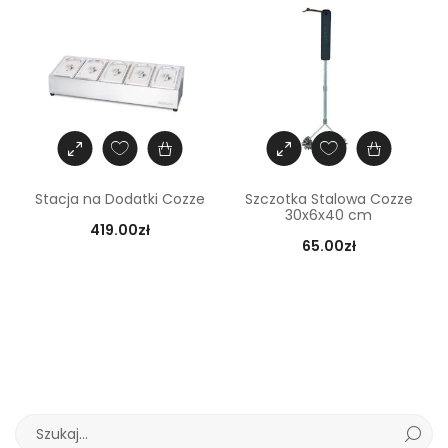
Stacja na Dodatki Cozze
Szczotka Stalowa Cozze
30x6x40 cm
419.00
zł
65.00
zł
S