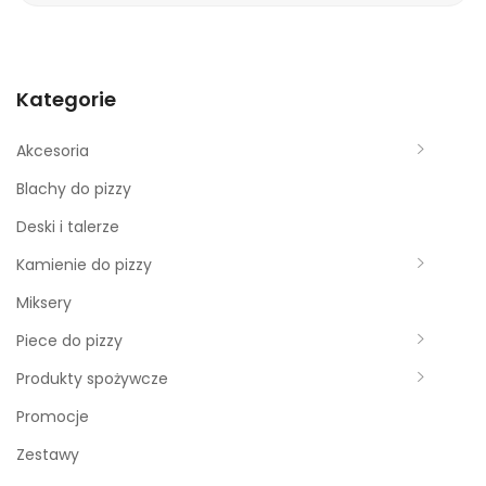
e
a
r
c
Kategorie
h
f
Akcesoria
o
Blachy do pizzy
r
Deski i talerze
:
Kamienie do pizzy
Miksery
Piece do pizzy
Produkty spożywcze
Promocje
Zestawy