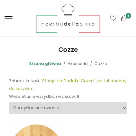
P
r
1
i
m
a
r
Cozze
y
M
Strona główna
Akcesoria
Cozze
e
n
Zobacz koszyk
“Stacja na Dodatki Cozze” został dodany
u
do koszyka.
Wyświetlanie wszystkich wyników: 8